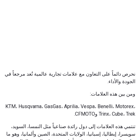
نحرص دائماً على التعاون مع علامات تجارية عالمية تُعد مرجعاً في
الجودة والأداء.
ومن بين هذه العلامات:
KTM، Husqvarna، GasGas، Aprilia، Vespa، Benelli، Motorex،
Trinx، Cube، Trek وCFMOTO.
تنتمي هذه العلامات إلى دول رائدة صناعياً مثل النمسا، السويد،
سويسرا، إيطاليا، إسبانيا، الولايات المتحدة، الصين وألمانيا، وهو ما