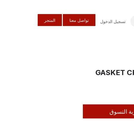
تواصل معنا
المتجر
تسجيل الدخول
150223070050 G
بة التسوق