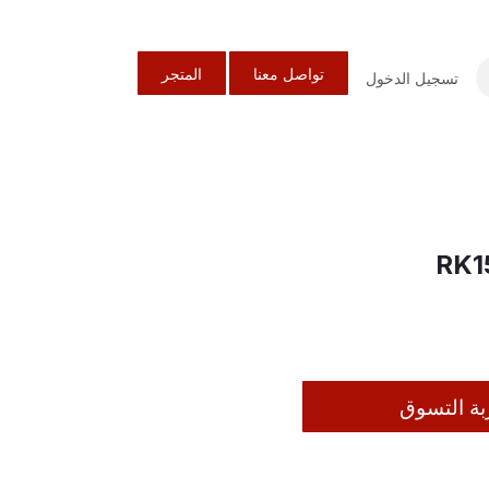
تواصل معنا
المتجر
تسجيل الدخول
CARBU كابريتر RK150
بة التسوق