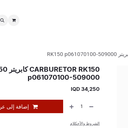
خدمات ما بعد بیع
نقل الملكية
RETOR RK150
p061070100-509000
IQD
34,250
إضافة إلى عر
الشروط والأحكلام