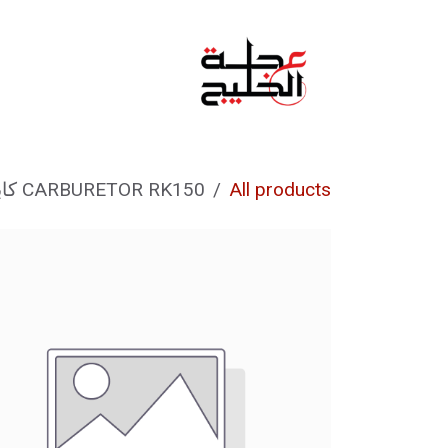
خطي للذهاب إلى المحتوى
الرئيسية
من نحن
All products
CARBURETOR RK150 كابريتر RK150 p061070100-509000