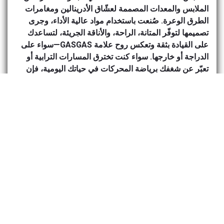
الملابس والمعدات المصممة لعشّاق الأدرينالين ومغامرات
الطرق الوعرة. صُنعت باستخدام مواد عالية الأداء، وجرى
تصميمها لتوفّر المتانة، الراحة، والأناقة الجريئة، لتساعدك
على القيادة بثقة وتعكس روح علامة GASGAS—سواء على
الدراجة أو خارجها. سواء كنت تخترق المسارات الترابية أو
تعبّر عن شغفك برياضة المحركات في حياتك اليومية، فإن
GASGAS Power Wear تمنحك الأداء والحضور الذي تحتاجه