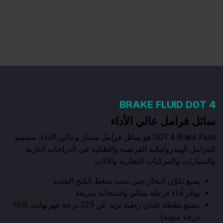
BRAKE FLUID D0T 4
سائل فرامل عالي الأداء
DOT 4 Brake Fluid هو سائل فرامل ممتاز وعالي الأداء، مصمم
للفرامل الهيدروليكية القرصية والطبلية في الدراجات النارية
والسيارات والمركبات التجارية والآلات.
يمنع تكوّن البخار حتى تحت ضغط الكبح الشديد
يوفّر أداء فرملة مثالي واستجابة سريعة
يتمتع بنقطة غليان رطبة تزيد عن 329 درجة فهرنهايت (165
درجة مئوية)