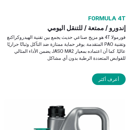
F0RMULA 4T
إندورو / ممتعة / للتنقل اليومي
فورمولا 4T هو مزيج صناعي حديث يجمع بين تقنية الهيدروكراكنغ
وتقنية PAO المتقدمة. يوفر حماية ممتازة ضد التآكل وثباتًا حراريًا
عاليًا. كما أن اعتماده بمعيار JASO MA2 يضمن الأداء المثالي
للقوابض المتعددة الرطبة بدون أي مشاكل
أعرف أكثر