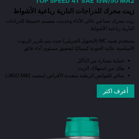
TOP SPEED 4T SAE 15W/50 MA2
زيت محرك للدراجات النارية رباعية الأشواط
زيت محرك صناعي عالي الأداء وحديث، مصمم خصيصًا للدراجات
النارية رباعية الأشواط.
يستخدم تقنية MC (التحويل الجزيئي) حيث يتم تكرير الزيوت
الأساسية عالية الجودة كيميائيًا لتحقيق مستوى أداء فائق.
حماية ممتازة من التآكل
يقلل من استهلاك الزيت
مثالي للقوابض الرطبة متعددة الأقراص (معتمد JASO MA2)
أعرف اكثر