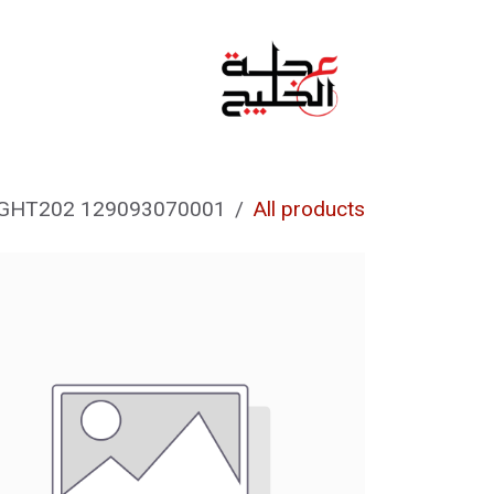
خطي للذهاب إلى المحتوى
الرئيسية
من نحن
129093070001 GEAR camshaft timing K-LIGHT202
All products