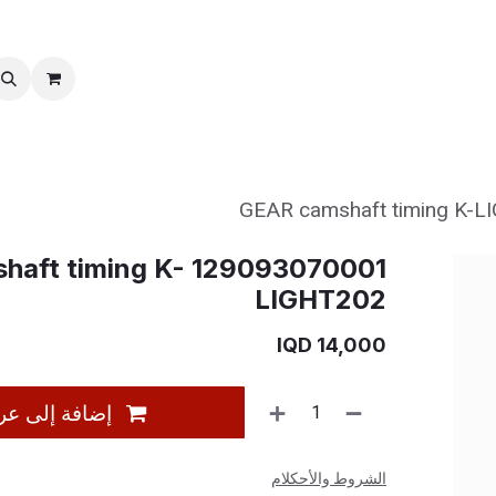
خدمات ما بعد بیع
نقل الملكية
AR camshaft timing K-
LIGHT202
IQD
14,000
إضافة إلى عر
الشروط والأحكلام