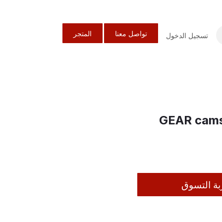
تواصل معنا
المتجر
تسجيل الدخول
129093070001 GE
بة التسوق