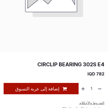
CIRCLIP BEARING 302S E4
IQD
782
إضافة إلى عربة التسوق
الشروط والأحكلام