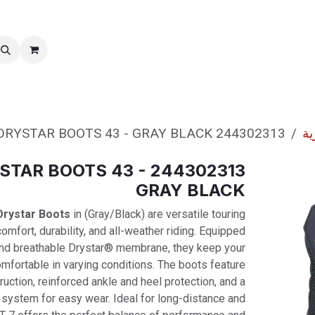
خدمات ما بعد بیع
نقل الملكية
ية
244302313 RT-7 DRYSTAR BOOTS 43 - GRAY BLACK
T-7 DRYSTAR BOOTS 43 -
GRAY BLACK
Drystar Boots
in (Gray/Black) are versatile touring
mfort, durability, and all-weather riding. Equipped
and breathable Drystar® membrane, they keep your
omfortable in varying conditions. The boots feature
ruction, reinforced ankle and heel protection, and a
 system for easy wear. Ideal for long-distance and