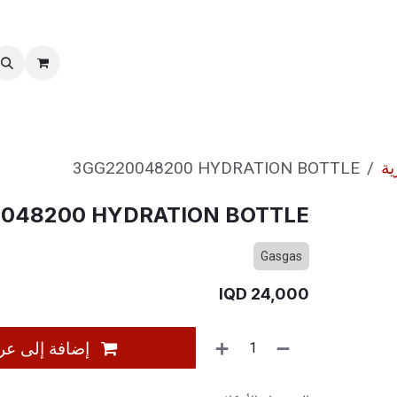
خدمات ما بعد بیع
نقل الملكية
ية
3GG220048200 HYDRATION BOTTLE
048200 HYDRATION BOTTLE
Gasgas
IQD
24,000
إضافة إلى عر