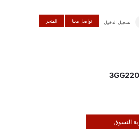
تواصل معنا
المتجر
تسجيل الدخول
3GG220
بة التسوق