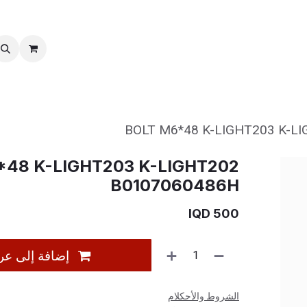
خدمات ما بعد بیع
نقل الملكية
BOLT M6*48 K-LIGHT203 K-L
*48 K-LIGHT203 K-LIGHT202
B0107060486H
IQD
500
إضافة إلى عر
الشروط والأحكلام