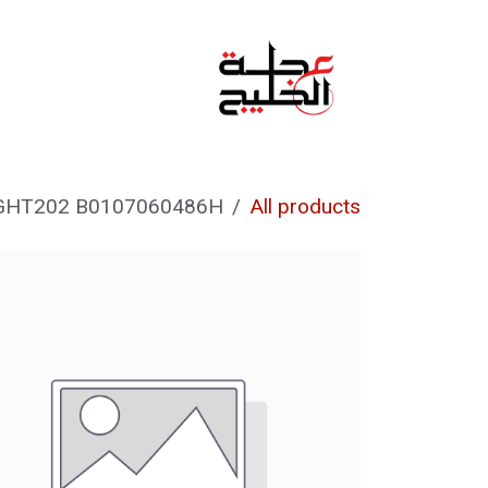
خطي للذهاب إلى المحتوى
الرئيسية
من نحن
IGHT202 B0107060486H
All products