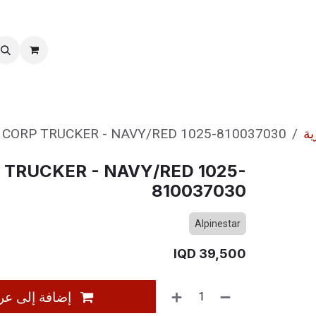
خدمات ما بعد بیع
نقل الملكية
ية
CORP TRUCKER - NAVY/RED 1025-810037030
 TRUCKER - NAVY/RED 1025-
810037030
Alpinestar
IQD
39,500
إضافة إلى عر