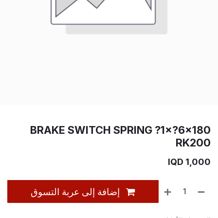
BRAKE SWITCH SPRING ?1×?6×180
RK200
IQD
1,000
إضافة إلى عربة التسوق