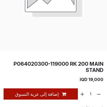
P064020300-119000 RK 200 MAIN
STAND
IQD
19,000
إضافة إلى عربة التسوق